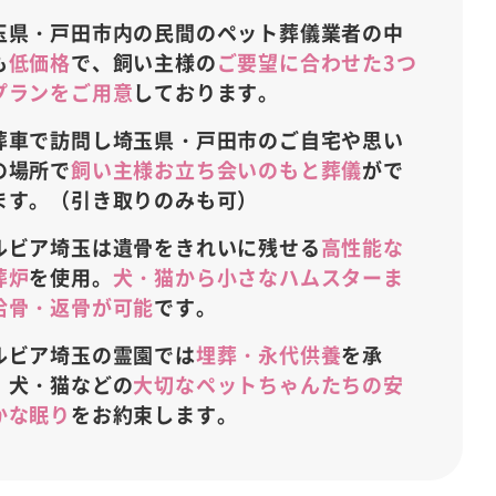
玉県・戸田市内の民間のペット葬儀業者の中
も
低価格
で、飼い主様の
ご要望に合わせた3つ
プランをご用意
しております。
葬車で訪問し埼玉県・戸田市のご自宅や思い
の場所で
飼い主様お立ち会いのもと葬儀
がで
ます。（引き取りのみも可）
ルビア埼玉は遺骨をきれいに残せる
高性能な
葬炉
を使用。
犬・猫から小さなハムスターま
拾骨・返骨が可能
です。
ルビア埼玉の霊園では
埋葬・永代供養
を承
、犬・猫などの
大切なペットちゃんたちの安
かな眠り
をお約束します。