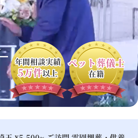
～
ペット葬儀士
年間相談実績
5万件
以上
在籍
埼玉
¥5,500~ ご訪問 霊園埋葬・供養