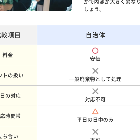
かで内容が大きく異な
しょう。
比較
項目
自治体
料金
安価
ットの
扱い
一般廃棄物
として処理
土日の
対応
対応不可
対応
時間帯
平日の
日中のみ
立ち合い
不可