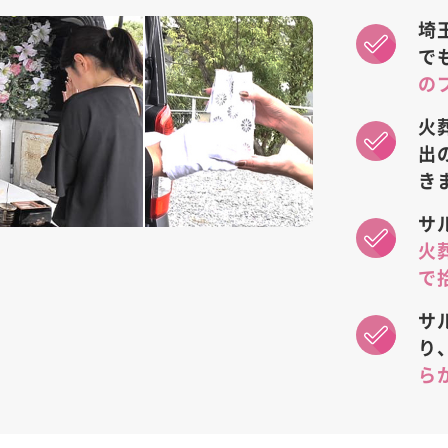
埼
で
の
火
出
き
サ
火
で
サ
り
ら