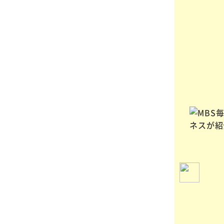
ニュースサイト
「まいどなニュース」
で
ペット火葬ハピネスの取材内容が
記事になりました！