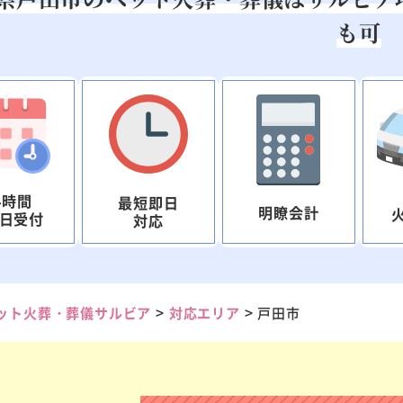
も可
4時間
最短即日
明瞭会計
5日受付
対応
>
>
ット火葬・葬儀サルビア
対応エリア
戸田市