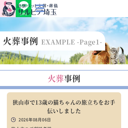
LINE
電話相談
火葬事例
EXAMPLE -Page1-
火葬
事例
狭山市で13歳の猫ちゃんの旅立ちをお手
伝いしました
2026年08月06日