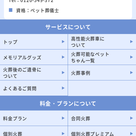
川口市
川越市
資格：ペット葬儀士
所沢市
越谷市
草加市
上尾市
サービスについて
春日部市
熊谷市
高性能火葬車に
トップ
ついて
新座市
久喜市
火葬可能なペット
狭山市
朝霞市
メモリアルグッズ
ちゃん一覧
戸田市
入間市
火葬後のご遺骨に
火葬事例
ついて
三郷市
深谷市
鴻巣市
ふじみ野市
よくあるご質問
富士見市
加須市
料金・プランについて
坂戸市
八潮市
東松山市
和光市
料金プラン
合同火葬
飯能市
本庄市
個別火葬
個別火葬プレミアム