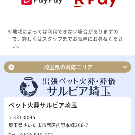
※地域によっては利用できない場合がありますの
で、詳しくはスタッフまでお気軽にお尋ねくださ
い。
埼玉県の対応エリア
さいたま市南区
さいたま市浦和区
さいたま市見沼区
さいたま市北区
ペット火葬サルビア埼玉
さいたま市緑区
さいたま市大宮区
〒331-0045
さいたま市岩槻区
さいたま市中央区
埼玉県さいたま市西区内野本郷366-7
さいたま市桜区
さいたま市西区
Tel：0120-549-372