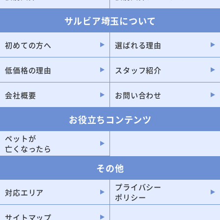
行田市
志木市
サルビア埼玉について
蕨市
桶川市
吉川市
鶴ヶ島市
初めての方へ
選ばれる理由
北本市
蓮田市
低価格の理由
スタッフ紹介
秩父市
日高市
白岡市
羽生市
会社概要
お問い合わせ
幸手市
お役立ちコンテンツ
ペットが
亡くなったら
その他
プライバシー
対応エリア
ポリシー
サイトマップ