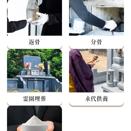
返骨
分骨
永代供養
霊園埋葬