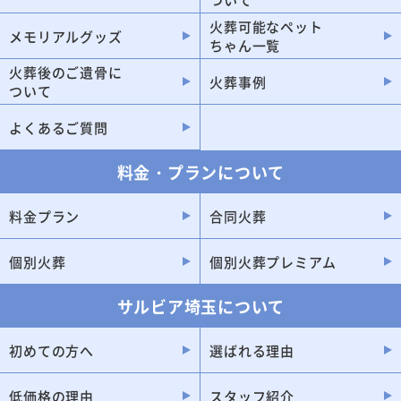
新座市
久喜市
火葬可能なペット
狭山市
朝霞市
メモリアルグッズ
ちゃん一覧
戸田市
入間市
火葬後のご遺骨に
火葬事例
ついて
三郷市
深谷市
鴻巣市
ふじみ野市
よくあるご質問
富士見市
加須市
料金・プランについて
坂戸市
八潮市
東松山市
和光市
料金プラン
合同火葬
飯能市
本庄市
個別火葬
個別火葬プレミアム
行田市
志木市
サルビア埼玉について
蕨市
桶川市
吉川市
鶴ヶ島市
初めての方へ
選ばれる理由
北本市
蓮田市
低価格の理由
スタッフ紹介
秩父市
日高市