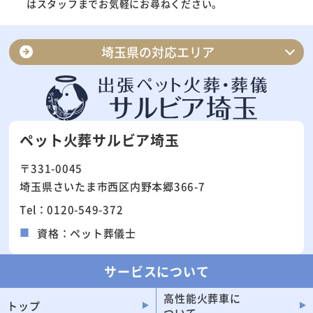
はスタッフまでお気軽にお尋ねください。
埼玉県の対応エリア
さいたま市南区
さいたま市浦和区
さいたま市見沼区
さいたま市北区
ペット火葬サルビア埼玉
さいたま市緑区
さいたま市大宮区
〒331-0045
さいたま市岩槻区
さいたま市中央区
埼玉県さいたま市西区内野本郷366-7
さいたま市桜区
さいたま市西区
Tel：0120-549-372
川口市
川越市
資格：ペット葬儀士
所沢市
越谷市
草加市
上尾市
サービスについて
春日部市
熊谷市
高性能火葬車に
トップ
ついて